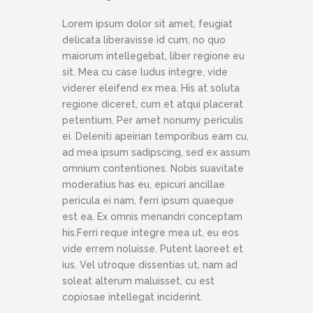
Lorem ipsum dolor sit amet, feugiat
delicata liberavisse id cum, no quo
maiorum intellegebat, liber regione eu
sit. Mea cu case ludus integre, vide
viderer eleifend ex mea. His at soluta
regione diceret, cum et atqui placerat
petentium. Per amet nonumy periculis
ei. Deleniti apeirian temporibus eam cu,
ad mea ipsum sadipscing, sed ex assum
omnium contentiones. Nobis suavitate
moderatius has eu, epicuri ancillae
pericula ei nam, ferri ipsum quaeque
est ea. Ex omnis menandri conceptam
his.Ferri reque integre mea ut, eu eos
vide errem noluisse. Putent laoreet et
ius. Vel utroque dissentias ut, nam ad
soleat alterum maluisset, cu est
copiosae intellegat inciderint.