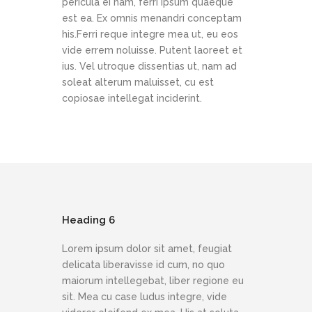
pericula ei nam, ferri ipsum quaeque
est ea. Ex omnis menandri conceptam
his.Ferri reque integre mea ut, eu eos
vide errem noluisse. Putent laoreet et
ius. Vel utroque dissentias ut, nam ad
soleat alterum maluisset, cu est
copiosae intellegat inciderint.
Heading 6
Lorem ipsum dolor sit amet, feugiat
delicata liberavisse id cum, no quo
maiorum intellegebat, liber regione eu
sit. Mea cu case ludus integre, vide