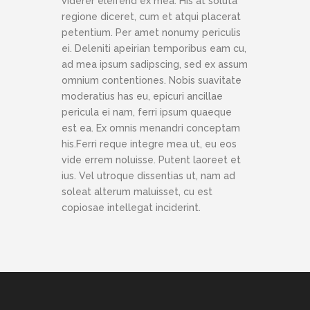
viderer eleifend ex mea. His at soluta
regione diceret, cum et atqui placerat
petentium. Per amet nonumy periculis
ei. Deleniti apeirian temporibus eam cu,
ad mea ipsum sadipscing, sed ex assum
omnium contentiones. Nobis suavitate
moderatius has eu, epicuri ancillae
pericula ei nam, ferri ipsum quaeque
est ea. Ex omnis menandri conceptam
his.Ferri reque integre mea ut, eu eos
vide errem noluisse. Putent laoreet et
ius. Vel utroque dissentias ut, nam ad
soleat alterum maluisset, cu est
copiosae intellegat inciderint.