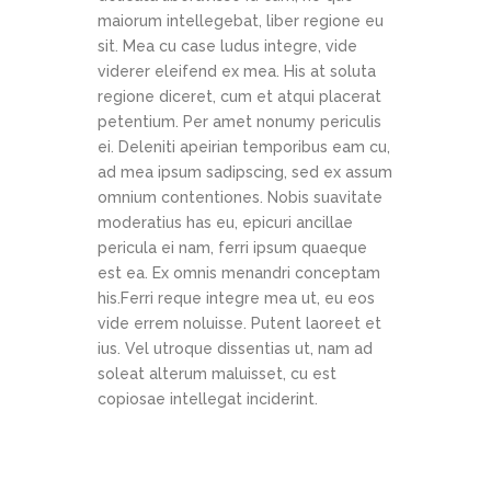
maiorum intellegebat, liber regione eu
sit. Mea cu case ludus integre, vide
viderer eleifend ex mea. His at soluta
regione diceret, cum et atqui placerat
petentium. Per amet nonumy periculis
ei. Deleniti apeirian temporibus eam cu,
ad mea ipsum sadipscing, sed ex assum
omnium contentiones. Nobis suavitate
moderatius has eu, epicuri ancillae
pericula ei nam, ferri ipsum quaeque
est ea. Ex omnis menandri conceptam
his.Ferri reque integre mea ut, eu eos
vide errem noluisse. Putent laoreet et
ius. Vel utroque dissentias ut, nam ad
soleat alterum maluisset, cu est
copiosae intellegat inciderint.