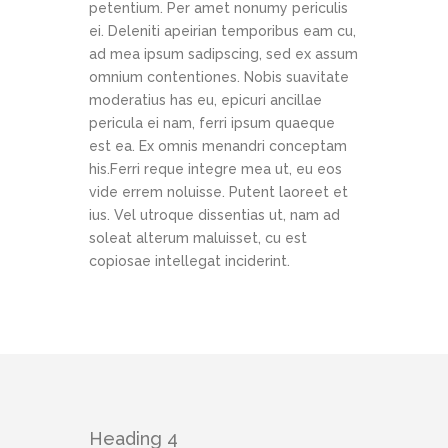
petentium. Per amet nonumy periculis
ei. Deleniti apeirian temporibus eam cu,
ad mea ipsum sadipscing, sed ex assum
omnium contentiones. Nobis suavitate
moderatius has eu, epicuri ancillae
pericula ei nam, ferri ipsum quaeque
est ea. Ex omnis menandri conceptam
his.Ferri reque integre mea ut, eu eos
vide errem noluisse. Putent laoreet et
ius. Vel utroque dissentias ut, nam ad
soleat alterum maluisset, cu est
copiosae intellegat inciderint.
Heading 4