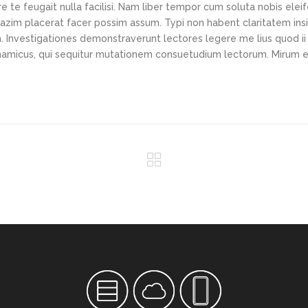
e te feugait nulla facilisi. Nam liber tempor cum soluta nobis elei
azim placerat facer possim assum. Typi non habent claritatem ins
em. Investigationes demonstraverunt lectores legere me lius quod ii
ynamicus, qui sequitur mutationem consuetudium lectorum. Mirum e