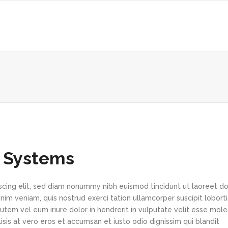
 Systems
scing elit, sed diam nonummy nibh euismod tincidunt ut laoreet d
im veniam, quis nostrud exerci tation ullamcorper suscipit loborti
tem vel eum iriure dolor in hendrerit in vulputate velit esse mole
lisis at vero eros et accumsan et iusto odio dignissim qui blandit