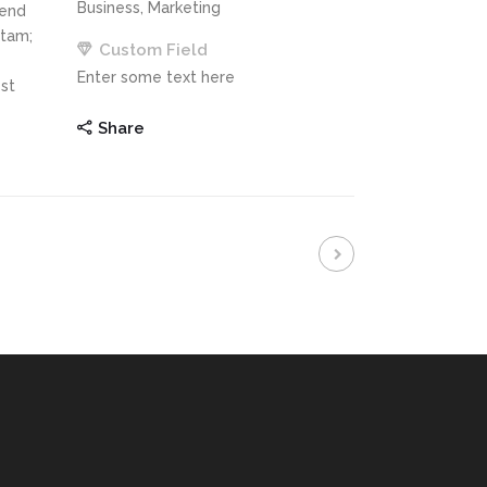
Business, Marketing
fend
itam;
Custom Field
Enter some text here
st
Share