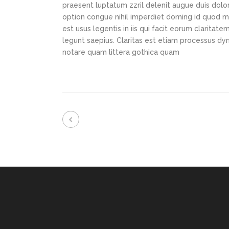
praesent luptatum zzril delenit augue duis dolor
option congue nihil imperdiet doming id quod m
est usus legentis in iis qui facit eorum claritat
legunt saepius. Claritas est etiam processus d
notare quam littera gothica quam