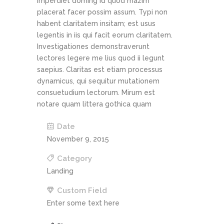
imperdiet doming id quod mazim
placerat facer possim assum. Typi non
habent claritatem insitam; est usus
legentis in iis qui facit eorum claritatem.
Investigationes demonstraverunt
lectores legere me lius quod ii legunt
saepius. Claritas est etiam processus
dynamicus, qui sequitur mutationem
consuetudium lectorum. Mirum est
notare quam littera gothica quam
Date
November 9, 2015
Category
Landing
Custom Field
Enter some text here